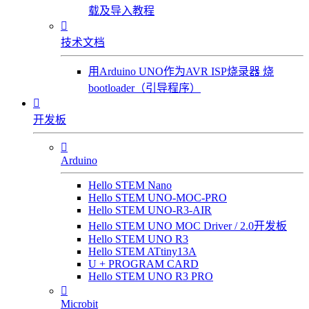
载及导入教程

技术文档
用Arduino UNO作为AVR ISP烧录器 烧
bootloader（引导程序）

开发板

Arduino
Hello STEM Nano
Hello STEM UNO-MOC-PRO
Hello STEM UNO-R3-AIR
Hello STEM UNO MOC Driver / 2.0开发板
Hello STEM UNO R3
Hello STEM ATtiny13A
U + PROGRAM CARD
Hello STEM UNO R3 PRO

Microbit