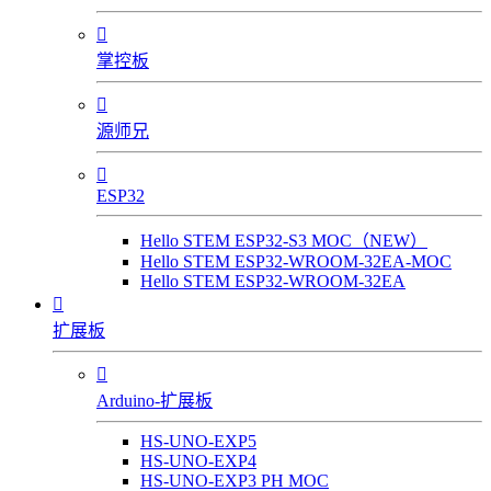

掌控板

源师兄

ESP32
Hello STEM ESP32-S3 MOC（NEW）
Hello STEM ESP32-WROOM-32EA-MOC
Hello STEM ESP32-WROOM-32EA

扩展板

Arduino-扩展板
HS-UNO-EXP5
HS-UNO-EXP4
HS-UNO-EXP3 PH MOC