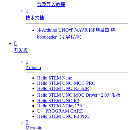
载及导入教程

技术文档
用Arduino UNO作为AVR ISP烧录器 烧
bootloader（引导程序）

开发板

Arduino
Hello STEM Nano
Hello STEM UNO-MOC-PRO
Hello STEM UNO-R3-AIR
Hello STEM UNO MOC Driver / 2.0开发板
Hello STEM UNO R3
Hello STEM ATtiny13A
U + PROGRAM CARD
Hello STEM UNO R3 PRO

Microbit