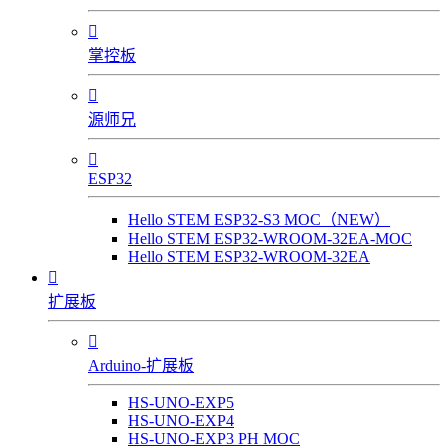

掌控板

源师兄

ESP32
Hello STEM ESP32-S3 MOC（NEW）
Hello STEM ESP32-WROOM-32EA-MOC
Hello STEM ESP32-WROOM-32EA

扩展板

Arduino-扩展板
HS-UNO-EXP5
HS-UNO-EXP4
HS-UNO-EXP3 PH MOC