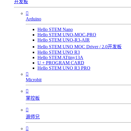
开发板

Arduino
Hello STEM Nano
Hello STEM UNO-MOC-PRO
Hello STEM UNO-R3-AIR
Hello STEM UNO MOC Driver / 2.0开发板
Hello STEM UNO R3
Hello STEM ATtiny13A
U + PROGRAM CARD
Hello STEM UNO R3 PRO

Microbit

掌控板

源师兄
