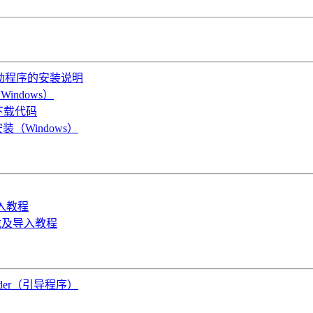
OS驱动程序的安装说明
indows）
B下载代码
装（Windows）
导入教程
件下载及导入教程
oader（引导程序）