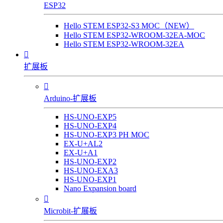
ESP32
Hello STEM ESP32-S3 MOC（NEW）
Hello STEM ESP32-WROOM-32EA-MOC
Hello STEM ESP32-WROOM-32EA

扩展板

Arduino-扩展板
HS-UNO-EXP5
HS-UNO-EXP4
HS-UNO-EXP3 PH MOC
EX-U+AL2
EX-U+A1
HS-UNO-EXP2
HS-UNO-EXA3
HS-UNO-EXP1
Nano Expansion board

Microbit-扩展板