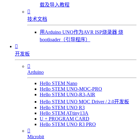
载及导入教程

技术文档
用Arduino UNO作为AVR ISP烧录器 烧
bootloader（引导程序）

开发板

Arduino
Hello STEM Nano
Hello STEM UNO-MOC-PRO
Hello STEM UNO-R3-AIR
Hello STEM UNO MOC Driver / 2.0开发板
Hello STEM UNO R3
Hello STEM ATtiny13A
U + PROGRAM CARD
Hello STEM UNO R3 PRO

Microbit