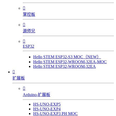

掌控板

源师兄

ESP32
Hello STEM ESP32-S3 MOC（NEW）
Hello STEM ESP32-WROOM-32EA-MOC
Hello STEM ESP32-WROOM-32EA

扩展板

Arduino-扩展板
HS-UNO-EXP5
HS-UNO-EXP4
HS-UNO-EXP3 PH MOC