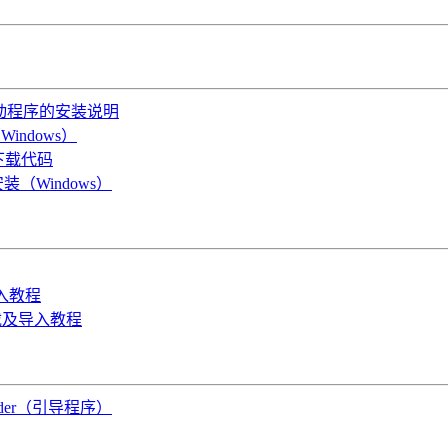
OS驱动程序的安装说明
indows）
B下载代码
装（Windows）
导入教程
件下载及导入教程
oader（引导程序）