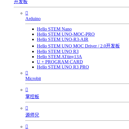
开发板

Arduino
Hello STEM Nano
Hello STEM UNO-MOC-PRO
Hello STEM UNO-R3-AIR
Hello STEM UNO MOC Driver / 2.0开发板
Hello STEM UNO R3
Hello STEM ATtiny13A
U + PROGRAM CARD
Hello STEM UNO R3 PRO

Microbit

掌控板

源师兄
