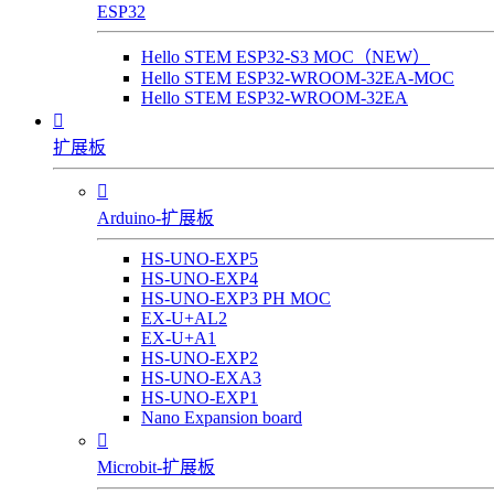
ESP32
Hello STEM ESP32-S3 MOC（NEW）
Hello STEM ESP32-WROOM-32EA-MOC
Hello STEM ESP32-WROOM-32EA

扩展板

Arduino-扩展板
HS-UNO-EXP5
HS-UNO-EXP4
HS-UNO-EXP3 PH MOC
EX-U+AL2
EX-U+A1
HS-UNO-EXP2
HS-UNO-EXA3
HS-UNO-EXP1
Nano Expansion board

Microbit-扩展板