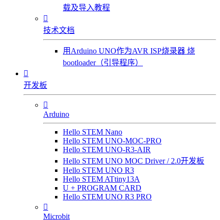
载及导入教程

技术文档
用Arduino UNO作为AVR ISP烧录器 烧
bootloader（引导程序）

开发板

Arduino
Hello STEM Nano
Hello STEM UNO-MOC-PRO
Hello STEM UNO-R3-AIR
Hello STEM UNO MOC Driver / 2.0开发板
Hello STEM UNO R3
Hello STEM ATtiny13A
U + PROGRAM CARD
Hello STEM UNO R3 PRO

Microbit