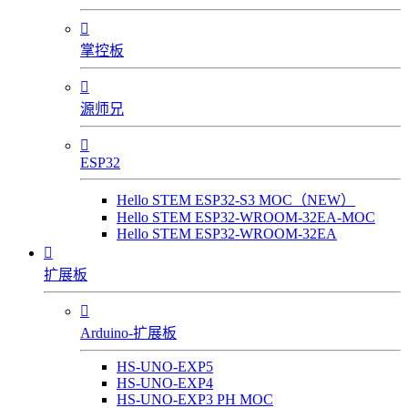

掌控板

源师兄

ESP32
Hello STEM ESP32-S3 MOC（NEW）
Hello STEM ESP32-WROOM-32EA-MOC
Hello STEM ESP32-WROOM-32EA

扩展板

Arduino-扩展板
HS-UNO-EXP5
HS-UNO-EXP4
HS-UNO-EXP3 PH MOC