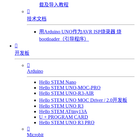
载及导入教程

技术文档
用Arduino UNO作为AVR ISP烧录器 烧
bootloader（引导程序）

开发板

Arduino
Hello STEM Nano
Hello STEM UNO-MOC-PRO
Hello STEM UNO-R3-AIR
Hello STEM UNO MOC Driver / 2.0开发板
Hello STEM UNO R3
Hello STEM ATtiny13A
U + PROGRAM CARD
Hello STEM UNO R3 PRO

Microbit