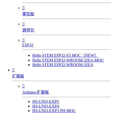

掌控板

源师兄

ESP32
Hello STEM ESP32-S3 MOC（NEW）
Hello STEM ESP32-WROOM-32EA-MOC
Hello STEM ESP32-WROOM-32EA

扩展板

Arduino-扩展板
HS-UNO-EXP5
HS-UNO-EXP4
HS-UNO-EXP3 PH MOC