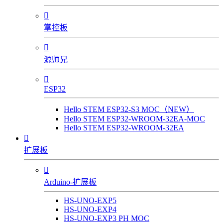

掌控板

源师兄

ESP32
Hello STEM ESP32-S3 MOC（NEW）
Hello STEM ESP32-WROOM-32EA-MOC
Hello STEM ESP32-WROOM-32EA

扩展板

Arduino-扩展板
HS-UNO-EXP5
HS-UNO-EXP4
HS-UNO-EXP3 PH MOC