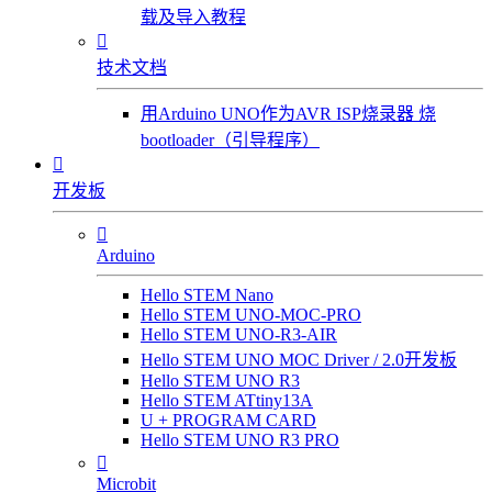
载及导入教程

技术文档
用Arduino UNO作为AVR ISP烧录器 烧
bootloader（引导程序）

开发板

Arduino
Hello STEM Nano
Hello STEM UNO-MOC-PRO
Hello STEM UNO-R3-AIR
Hello STEM UNO MOC Driver / 2.0开发板
Hello STEM UNO R3
Hello STEM ATtiny13A
U + PROGRAM CARD
Hello STEM UNO R3 PRO

Microbit