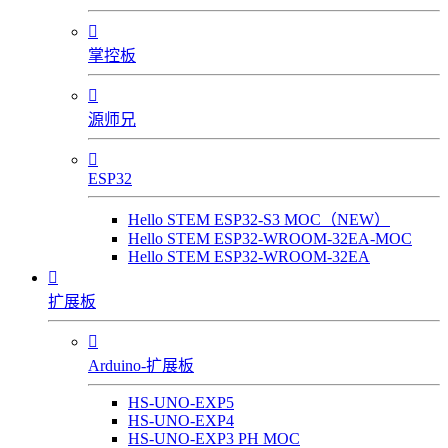

掌控板

源师兄

ESP32
Hello STEM ESP32-S3 MOC（NEW）
Hello STEM ESP32-WROOM-32EA-MOC
Hello STEM ESP32-WROOM-32EA

扩展板

Arduino-扩展板
HS-UNO-EXP5
HS-UNO-EXP4
HS-UNO-EXP3 PH MOC