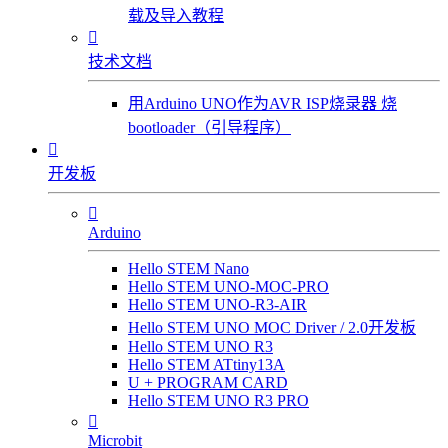
载及导入教程

技术文档
用Arduino UNO作为AVR ISP烧录器 烧
bootloader（引导程序）

开发板

Arduino
Hello STEM Nano
Hello STEM UNO-MOC-PRO
Hello STEM UNO-R3-AIR
Hello STEM UNO MOC Driver / 2.0开发板
Hello STEM UNO R3
Hello STEM ATtiny13A
U + PROGRAM CARD
Hello STEM UNO R3 PRO

Microbit