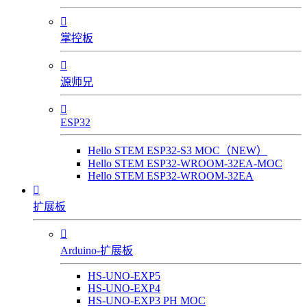

掌控板

源师兄

ESP32
Hello STEM ESP32-S3 MOC（NEW）
Hello STEM ESP32-WROOM-32EA-MOC
Hello STEM ESP32-WROOM-32EA

扩展板

Arduino-扩展板
HS-UNO-EXP5
HS-UNO-EXP4
HS-UNO-EXP3 PH MOC