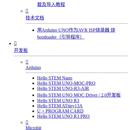
载及导入教程

技术文档
用Arduino UNO作为AVR ISP烧录器 烧
bootloader（引导程序）

开发板

Arduino
Hello STEM Nano
Hello STEM UNO-MOC-PRO
Hello STEM UNO-R3-AIR
Hello STEM UNO MOC Driver / 2.0开发板
Hello STEM UNO R3
Hello STEM ATtiny13A
U + PROGRAM CARD
Hello STEM UNO R3 PRO

Microbit