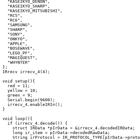
  "KASEIKYO_DENON",

  "KASEIKYO_SHARP",

  "KASEIKYO_MITSUBISHI",

  "RC5",

  "RC6",

  "SAMSUNG",

  "SHARP",

  "SONY",

  "ONKYO",

  "APPLE",

  "BOSEWAVE",

  "LEGO_PF",

  "MAGIQUEST",

  "WHYNTER"

};

IRrecv irrecv_4(4);

void setup(){

  red = 11;

  yellow = 10;

  green = 9;

  Serial.begin(9600);

  irrecv_4.enableIRIn();

}

void loop(){

  if (irrecv_4.decode()) {

    struct IRData *pIrData = &irrecv_4.decodedIRData;

    long ir_item = pIrData->decodedRawData;

    String irProtocol = IR_PROTOCOL_TYPE[pIrData->proto