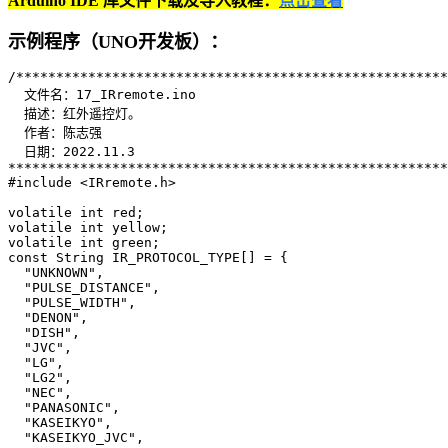
Arduino IDE 库文件下载及导入教程：
点击查看
示例程序（UNO开发板）：
/******************************************************
  文件名：17_IRremote.ino

  描述：红外遥控灯。

  作者：陈志强

  日期：2022.11.3

*******************************************************
#include <IRremote.h>

volatile int red;

volatile int yellow;

volatile int green;

const String IR_PROTOCOL_TYPE[] = {

  "UNKNOWN",

  "PULSE_DISTANCE",

  "PULSE_WIDTH",

  "DENON",

  "DISH",

  "JVC",

  "LG",

  "LG2",

  "NEC",

  "PANASONIC",

  "KASEIKYO",

  "KASEIKYO_JVC",
