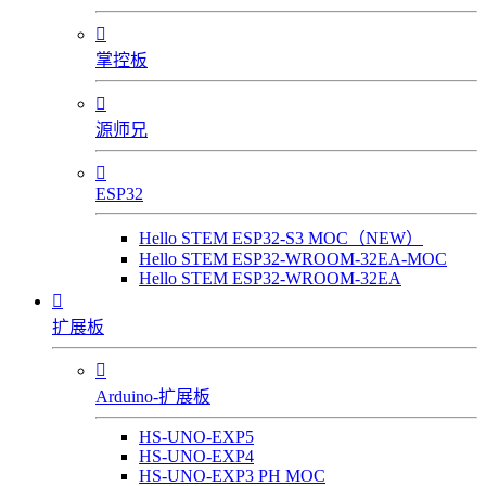

掌控板

源师兄

ESP32
Hello STEM ESP32-S3 MOC（NEW）
Hello STEM ESP32-WROOM-32EA-MOC
Hello STEM ESP32-WROOM-32EA

扩展板

Arduino-扩展板
HS-UNO-EXP5
HS-UNO-EXP4
HS-UNO-EXP3 PH MOC