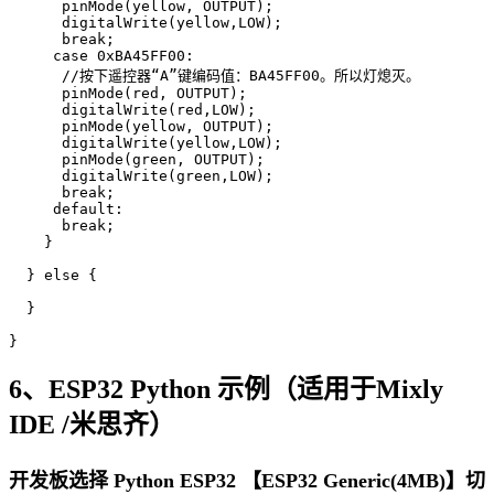
      pinMode(yellow, OUTPUT);

      digitalWrite(yellow,LOW);

      break;

     case 0xBA45FF00:

      //按下遥控器“A”键编码值：BA45FF00。所以灯熄灭。

      pinMode(red, OUTPUT);

      digitalWrite(red,LOW);

      pinMode(yellow, OUTPUT);

      digitalWrite(yellow,LOW);

      pinMode(green, OUTPUT);

      digitalWrite(green,LOW);

      break;

     default:

      break;

    }

  } else {

  }

}
6、ESP32 Python 示例（适用于Mixly
IDE /米思齐）
开发板选择 Python ESP32 【ESP32 Generic(4MB)】切