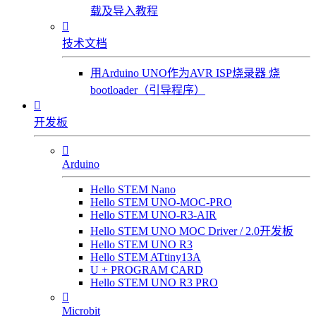
载及导入教程

技术文档
用Arduino UNO作为AVR ISP烧录器 烧
bootloader（引导程序）

开发板

Arduino
Hello STEM Nano
Hello STEM UNO-MOC-PRO
Hello STEM UNO-R3-AIR
Hello STEM UNO MOC Driver / 2.0开发板
Hello STEM UNO R3
Hello STEM ATtiny13A
U + PROGRAM CARD
Hello STEM UNO R3 PRO

Microbit