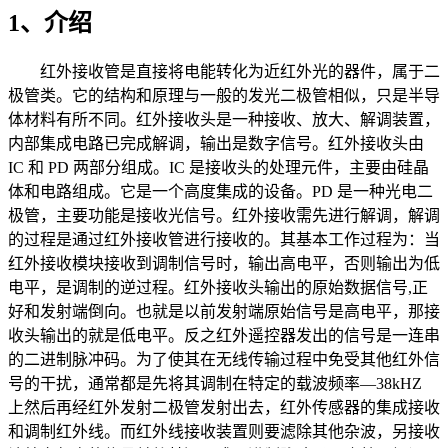
1、介绍
红外接收管是直接将电能转化为近红外光的器件，属于二
极管类。它的结构和原理与一般的发光二极管相似，只是半导
体材料有所不同。红外接收头是一种接收、放大、解调装置，
内部集成电路已完成解调，输出是数字信号。红外接收头由
IC 和 PD 两部分组成。IC 是接收头的处理元件，主要由硅晶
体和电路组成。它是一个高度集成的设备。PD 是一种光电二
极管，主要功能是接收光信号。红外接收需先进行解调，解调
的过程是通过红外接收管进行接收的。其基本工作过程为：当
红外接收模块接收到调制信号时，输出高电平，否则输出为低
电平，是调制的逆过程。红外接收头输出的原始数据信号,正
好和发射端倒向。也就是以前发射端原始信号是高电平，那接
收头输出的就是低电平。反之红外遥控器发出的信号是一连串
的二进制脉冲码。为了使其在无线传输过程中免受其他红外信
号的干扰，通常都是先将其调制在特定的载波频率—38kHZ
上然后再经红外发射二极管发射出去，红外传感器的集成接收
和调制红外线。而红外线接收装置则要滤除其他杂波，另接收