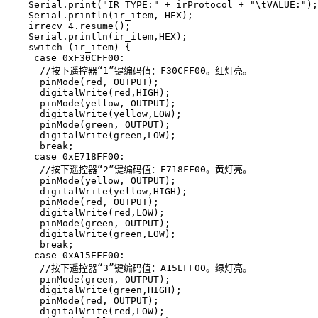
    Serial.print("IR TYPE:" + irProtocol + "\tVALUE:");

    Serial.println(ir_item, HEX);

    irrecv_4.resume();

    Serial.println(ir_item,HEX);

    switch (ir_item) {

     case 0xF30CFF00:

      //按下遥控器“1”键编码值：F30CFF00。红灯亮。

      pinMode(red, OUTPUT);

      digitalWrite(red,HIGH);

      pinMode(yellow, OUTPUT);

      digitalWrite(yellow,LOW);

      pinMode(green, OUTPUT);

      digitalWrite(green,LOW);

      break;

     case 0xE718FF00:

      //按下遥控器“2”键编码值：E718FF00。黄灯亮。

      pinMode(yellow, OUTPUT);

      digitalWrite(yellow,HIGH);

      pinMode(red, OUTPUT);

      digitalWrite(red,LOW);

      pinMode(green, OUTPUT);

      digitalWrite(green,LOW);

      break;

     case 0xA15EFF00:

      //按下遥控器“3”键编码值：A15EFF00。绿灯亮。

      pinMode(green, OUTPUT);

      digitalWrite(green,HIGH);

      pinMode(red, OUTPUT);

      digitalWrite(red,LOW);
