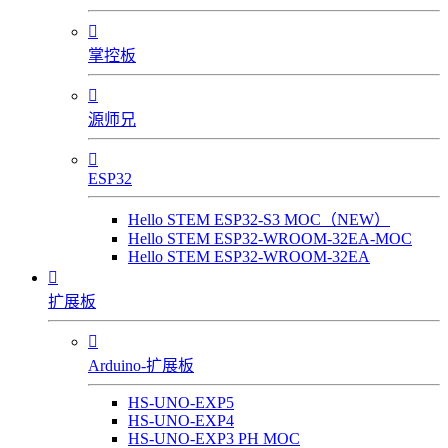

掌控板

源师兄

ESP32
Hello STEM ESP32-S3 MOC（NEW）
Hello STEM ESP32-WROOM-32EA-MOC
Hello STEM ESP32-WROOM-32EA

扩展板

Arduino-扩展板
HS-UNO-EXP5
HS-UNO-EXP4
HS-UNO-EXP3 PH MOC