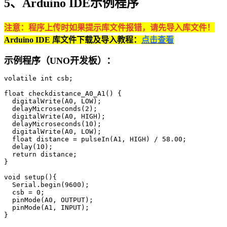
5、Arduino IDE示例程序
注意：程序上传时如果提示库文件报错，请先导入库文件！
Arduino IDE 库文件下载及导入教程：
点击查看
示例程序（UNO开发板）：
volatile int csb;

float checkdistance_A0_A1() {

  digitalWrite(A0, LOW);

  delayMicroseconds(2);

  digitalWrite(A0, HIGH);

  delayMicroseconds(10);

  digitalWrite(A0, LOW);

  float distance = pulseIn(A1, HIGH) / 58.00;

  delay(10);

  return distance;

}

void setup(){

  Serial.begin(9600);

  csb = 0;

  pinMode(A0, OUTPUT);

  pinMode(A1, INPUT);

}
