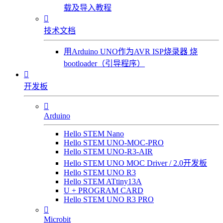
载及导入教程

技术文档
用Arduino UNO作为AVR ISP烧录器 烧
bootloader（引导程序）

开发板

Arduino
Hello STEM Nano
Hello STEM UNO-MOC-PRO
Hello STEM UNO-R3-AIR
Hello STEM UNO MOC Driver / 2.0开发板
Hello STEM UNO R3
Hello STEM ATtiny13A
U + PROGRAM CARD
Hello STEM UNO R3 PRO

Microbit