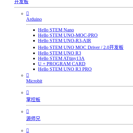
开发板

Arduino
Hello STEM Nano
Hello STEM UNO-MOC-PRO
Hello STEM UNO-R3-AIR
Hello STEM UNO MOC Driver / 2.0开发板
Hello STEM UNO R3
Hello STEM ATtiny13A
U + PROGRAM CARD
Hello STEM UNO R3 PRO

Microbit

掌控板

源师兄
