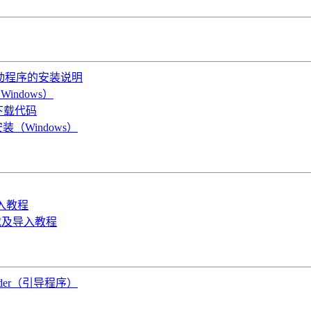
OS驱动程序的安装说明
indows）
B下载代码
装（Windows）
导入教程
件下载及导入教程
oader（引导程序）