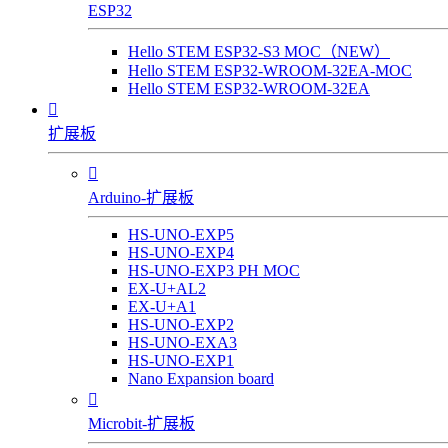
ESP32
Hello STEM ESP32-S3 MOC（NEW）
Hello STEM ESP32-WROOM-32EA-MOC
Hello STEM ESP32-WROOM-32EA

扩展板

Arduino-扩展板
HS-UNO-EXP5
HS-UNO-EXP4
HS-UNO-EXP3 PH MOC
EX-U+AL2
EX-U+A1
HS-UNO-EXP2
HS-UNO-EXA3
HS-UNO-EXP1
Nano Expansion board

Microbit-扩展板