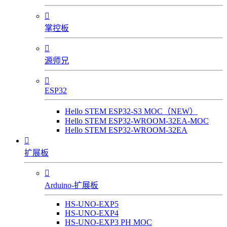

掌控板

源师兄

ESP32
Hello STEM ESP32-S3 MOC（NEW）
Hello STEM ESP32-WROOM-32EA-MOC
Hello STEM ESP32-WROOM-32EA

扩展板

Arduino-扩展板
HS-UNO-EXP5
HS-UNO-EXP4
HS-UNO-EXP3 PH MOC