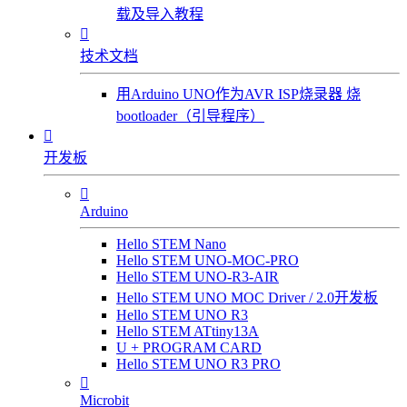
载及导入教程

技术文档
用Arduino UNO作为AVR ISP烧录器 烧
bootloader（引导程序）

开发板

Arduino
Hello STEM Nano
Hello STEM UNO-MOC-PRO
Hello STEM UNO-R3-AIR
Hello STEM UNO MOC Driver / 2.0开发板
Hello STEM UNO R3
Hello STEM ATtiny13A
U + PROGRAM CARD
Hello STEM UNO R3 PRO

Microbit