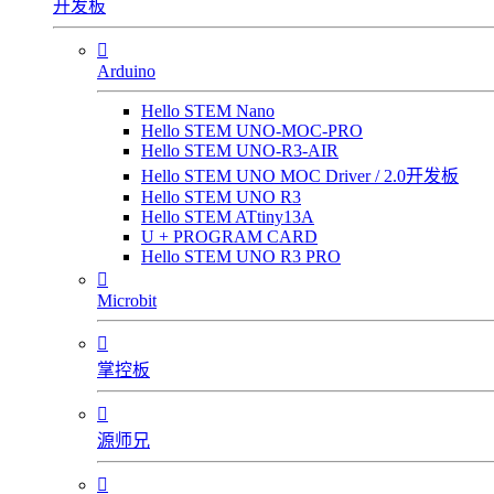
开发板

Arduino
Hello STEM Nano
Hello STEM UNO-MOC-PRO
Hello STEM UNO-R3-AIR
Hello STEM UNO MOC Driver / 2.0开发板
Hello STEM UNO R3
Hello STEM ATtiny13A
U + PROGRAM CARD
Hello STEM UNO R3 PRO

Microbit

掌控板

源师兄
