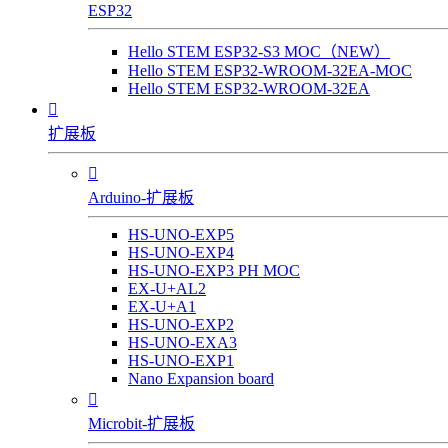
ESP32
Hello STEM ESP32-S3 MOC（NEW）
Hello STEM ESP32-WROOM-32EA-MOC
Hello STEM ESP32-WROOM-32EA

扩展板

Arduino-扩展板
HS-UNO-EXP5
HS-UNO-EXP4
HS-UNO-EXP3 PH MOC
EX-U+AL2
EX-U+A1
HS-UNO-EXP2
HS-UNO-EXA3
HS-UNO-EXP1
Nano Expansion board

Microbit-扩展板