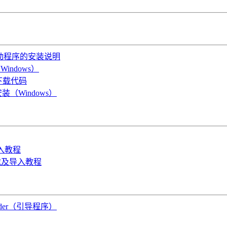
OS驱动程序的安装说明
indows）
B下载代码
装（Windows）
导入教程
件下载及导入教程
oader（引导程序）