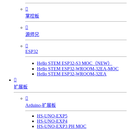

掌控板

源师兄

ESP32
Hello STEM ESP32-S3 MOC（NEW）
Hello STEM ESP32-WROOM-32EA-MOC
Hello STEM ESP32-WROOM-32EA

扩展板

Arduino-扩展板
HS-UNO-EXP5
HS-UNO-EXP4
HS-UNO-EXP3 PH MOC