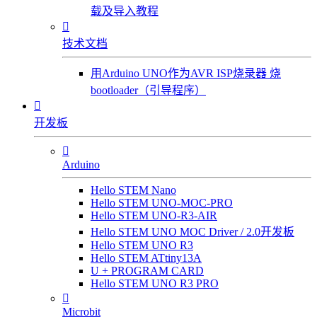
载及导入教程

技术文档
用Arduino UNO作为AVR ISP烧录器 烧
bootloader（引导程序）

开发板

Arduino
Hello STEM Nano
Hello STEM UNO-MOC-PRO
Hello STEM UNO-R3-AIR
Hello STEM UNO MOC Driver / 2.0开发板
Hello STEM UNO R3
Hello STEM ATtiny13A
U + PROGRAM CARD
Hello STEM UNO R3 PRO

Microbit