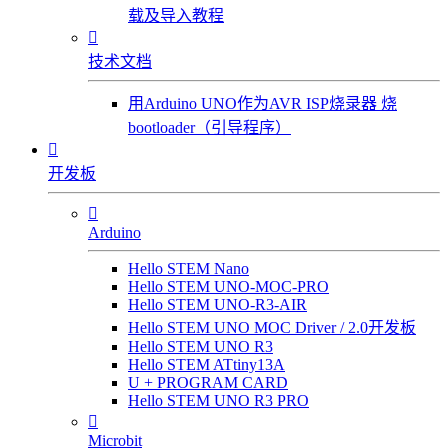
载及导入教程

技术文档
用Arduino UNO作为AVR ISP烧录器 烧
bootloader（引导程序）

开发板

Arduino
Hello STEM Nano
Hello STEM UNO-MOC-PRO
Hello STEM UNO-R3-AIR
Hello STEM UNO MOC Driver / 2.0开发板
Hello STEM UNO R3
Hello STEM ATtiny13A
U + PROGRAM CARD
Hello STEM UNO R3 PRO

Microbit