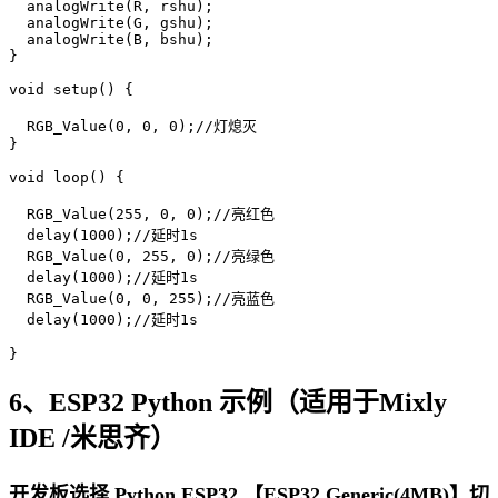
  analogWrite(R, rshu);

  analogWrite(G, gshu);

  analogWrite(B, bshu);

}

void setup() {

  RGB_Value(0, 0, 0);//灯熄灭

}

void loop() {

  RGB_Value(255, 0, 0);//亮红色

  delay(1000);//延时1s

  RGB_Value(0, 255, 0);//亮绿色

  delay(1000);//延时1s

  RGB_Value(0, 0, 255);//亮蓝色

  delay(1000);//延时1s

}
6、ESP32 Python 示例（适用于Mixly
IDE /米思齐）
开发板选择 Python ESP32 【ESP32 Generic(4MB)】切