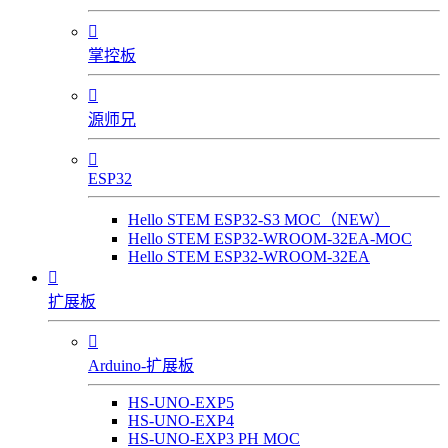

掌控板

源师兄

ESP32
Hello STEM ESP32-S3 MOC（NEW）
Hello STEM ESP32-WROOM-32EA-MOC
Hello STEM ESP32-WROOM-32EA

扩展板

Arduino-扩展板
HS-UNO-EXP5
HS-UNO-EXP4
HS-UNO-EXP3 PH MOC