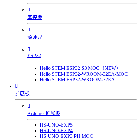

掌控板

源师兄

ESP32
Hello STEM ESP32-S3 MOC（NEW）
Hello STEM ESP32-WROOM-32EA-MOC
Hello STEM ESP32-WROOM-32EA

扩展板

Arduino-扩展板
HS-UNO-EXP5
HS-UNO-EXP4
HS-UNO-EXP3 PH MOC