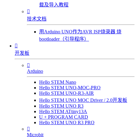
载及导入教程

技术文档
用Arduino UNO作为AVR ISP烧录器 烧
bootloader（引导程序）

开发板

Arduino
Hello STEM Nano
Hello STEM UNO-MOC-PRO
Hello STEM UNO-R3-AIR
Hello STEM UNO MOC Driver / 2.0开发板
Hello STEM UNO R3
Hello STEM ATtiny13A
U + PROGRAM CARD
Hello STEM UNO R3 PRO

Microbit