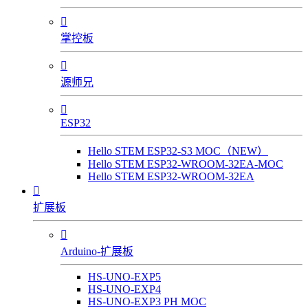

掌控板

源师兄

ESP32
Hello STEM ESP32-S3 MOC（NEW）
Hello STEM ESP32-WROOM-32EA-MOC
Hello STEM ESP32-WROOM-32EA

扩展板

Arduino-扩展板
HS-UNO-EXP5
HS-UNO-EXP4
HS-UNO-EXP3 PH MOC