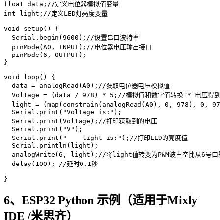
float data;//定义电位器模拟值变量

int light;//定义LED灯亮度变量

void setup() {

  Serial.begin(9600);//设置串口波特率

  pinMode(A0, INPUT);//电位器电压输出接口

  pinMode(6, OUTPUT);

}

void loop() {

  data = analogRead(A0);//获取电位器电压模拟值

  Voltage = (data / 978) * 5;//模拟值和数字值转换 *
  light = (map(constrain(analogRead(A0), 0, 97
  Serial.print("Voltage is:");

  Serial.print(Voltage);//打印获取到的电压

  Serial.print("V");

  Serial.print("    light is:");//打印LED的亮度值

  Serial.println(light);

  analogWrite(6, light);//将light值转变为PWM波占空比从6号口
  delay(100); //延时0.1秒

}
6、ESP32 Python 示例（适用于Mixly
IDE /米思齐）