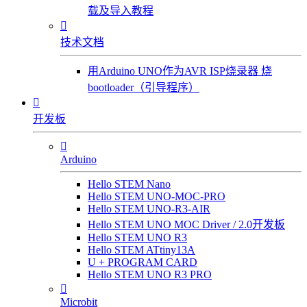
载及导入教程

技术文档
用Arduino UNO作为AVR ISP烧录器 烧
bootloader（引导程序）

开发板

Arduino
Hello STEM Nano
Hello STEM UNO-MOC-PRO
Hello STEM UNO-R3-AIR
Hello STEM UNO MOC Driver / 2.0开发板
Hello STEM UNO R3
Hello STEM ATtiny13A
U + PROGRAM CARD
Hello STEM UNO R3 PRO

Microbit