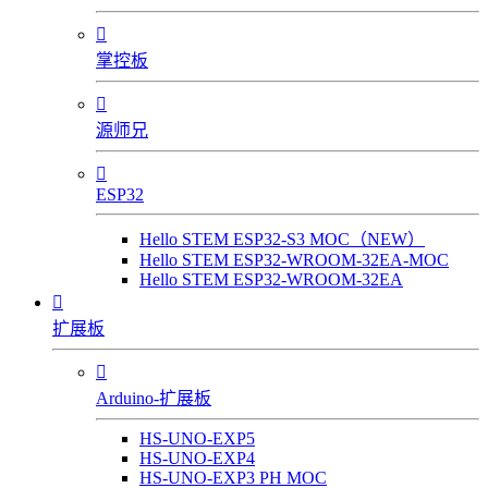

掌控板

源师兄

ESP32
Hello STEM ESP32-S3 MOC（NEW）
Hello STEM ESP32-WROOM-32EA-MOC
Hello STEM ESP32-WROOM-32EA

扩展板

Arduino-扩展板
HS-UNO-EXP5
HS-UNO-EXP4
HS-UNO-EXP3 PH MOC