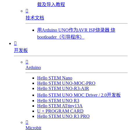
载及导入教程

技术文档
用Arduino UNO作为AVR ISP烧录器 烧
bootloader（引导程序）

开发板

Arduino
Hello STEM Nano
Hello STEM UNO-MOC-PRO
Hello STEM UNO-R3-AIR
Hello STEM UNO MOC Driver / 2.0开发板
Hello STEM UNO R3
Hello STEM ATtiny13A
U + PROGRAM CARD
Hello STEM UNO R3 PRO

Microbit