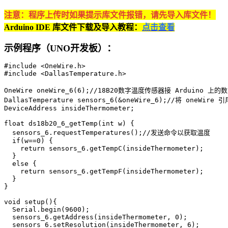
注意：程序上传时如果提示库文件报错，请先导入库文件！
Arduino IDE 库文件下载及导入教程：
点击查看
示例程序（UNO开发板）：
#include <OneWire.h>

#include <DallasTemperature.h>

OneWire oneWire_6(6);//18B20数字温度传感器接 Arduino 上的
DallasTemperature sensors_6(&oneWire_6);//将 oneWire 
DeviceAddress insideThermometer;

float ds18b20_6_getTemp(int w) {

  sensors_6.requestTemperatures();//发送命令以获取温度

  if(w==0) {

    return sensors_6.getTempC(insideThermometer);

  }

  else {

    return sensors_6.getTempF(insideThermometer);

  }

}

void setup(){

  Serial.begin(9600);

  sensors_6.getAddress(insideThermometer, 0);

  sensors_6.setResolution(insideThermometer, 6);
