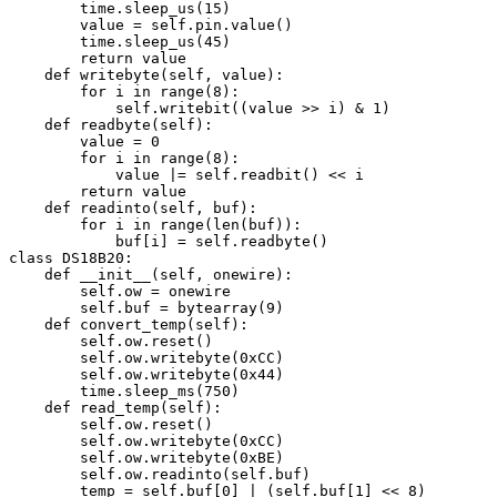
        time.sleep_us(15)

        value = self.pin.value()

        time.sleep_us(45)

        return value

    def writebyte(self, value):

        for i in range(8):

            self.writebit((value >> i) & 1)

    def readbyte(self):

        value = 0

        for i in range(8):

            value |= self.readbit() << i

        return value

    def readinto(self, buf):

        for i in range(len(buf)):

            buf[i] = self.readbyte()

class DS18B20:

    def __init__(self, onewire):

        self.ow = onewire

        self.buf = bytearray(9)

    def convert_temp(self):

        self.ow.reset()

        self.ow.writebyte(0xCC)

        self.ow.writebyte(0x44)

        time.sleep_ms(750)

    def read_temp(self):

        self.ow.reset()

        self.ow.writebyte(0xCC)

        self.ow.writebyte(0xBE)

        self.ow.readinto(self.buf)

        temp = self.buf[0] | (self.buf[1] << 8)
