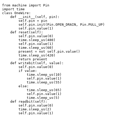
from machine import Pin

import time

class OneWire:

    def __init__(self, pin):

        self.pin = pin

        self.pin.init(Pin.OPEN_DRAIN, Pin.PULL_UP)

        self.pin.value(1)

    def reset(self):

        self.pin.value(0)

        time.sleep_us(480)

        self.pin.value(1)

        time.sleep_us(60)

        present = not self.pin.value()

        time.sleep_us(420)

        return present

    def writebit(self, value):

        self.pin.value(0)

        if value:

            time.sleep_us(10)

            self.pin.value(1)

            time.sleep_us(55)

        else:

            time.sleep_us(65)

            self.pin.value(1)

            time.sleep_us(5)

    def readbit(self):

        self.pin.value(0)

        time.sleep_us(2)

        self.pin.value(1)
