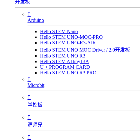
开发板

Arduino
Hello STEM Nano
Hello STEM UNO-MOC-PRO
Hello STEM UNO-R3-AIR
Hello STEM UNO MOC Driver / 2.0开发板
Hello STEM UNO R3
Hello STEM ATtiny13A
U + PROGRAM CARD
Hello STEM UNO R3 PRO

Microbit

掌控板

源师兄
