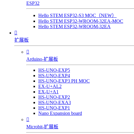
ESP32
Hello STEM ESP32-S3 MOC（NEW）
Hello STEM ESP32-WROOM-32EA-MOC
Hello STEM ESP32-WROOM-32EA

扩展板

Arduino-扩展板
HS-UNO-EXP5
HS-UNO-EXP4
HS-UNO-EXP3 PH MOC
EX-U+AL2
EX-U+A1
HS-UNO-EXP2
HS-UNO-EXA3
HS-UNO-EXP1
Nano Expansion board

Microbit-扩展板