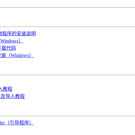
OS驱动程序的安装说明
indows）
B下载代码
装（Windows）
导入教程
件下载及导入教程
oader（引导程序）