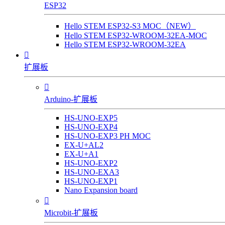
ESP32
Hello STEM ESP32-S3 MOC（NEW）
Hello STEM ESP32-WROOM-32EA-MOC
Hello STEM ESP32-WROOM-32EA

扩展板

Arduino-扩展板
HS-UNO-EXP5
HS-UNO-EXP4
HS-UNO-EXP3 PH MOC
EX-U+AL2
EX-U+A1
HS-UNO-EXP2
HS-UNO-EXA3
HS-UNO-EXP1
Nano Expansion board

Microbit-扩展板