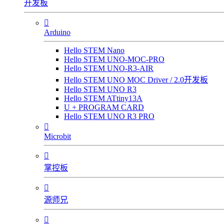
开发板

Arduino
Hello STEM Nano
Hello STEM UNO-MOC-PRO
Hello STEM UNO-R3-AIR
Hello STEM UNO MOC Driver / 2.0开发板
Hello STEM UNO R3
Hello STEM ATtiny13A
U + PROGRAM CARD
Hello STEM UNO R3 PRO

Microbit

掌控板

源师兄
