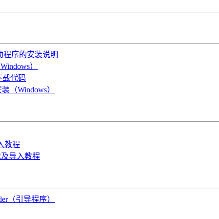
OS驱动程序的安装说明
indows）
B下载代码
装（Windows）
导入教程
件下载及导入教程
oader（引导程序）