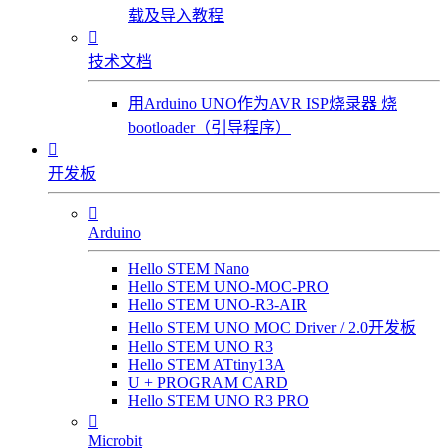
载及导入教程

技术文档
用Arduino UNO作为AVR ISP烧录器 烧
bootloader（引导程序）

开发板

Arduino
Hello STEM Nano
Hello STEM UNO-MOC-PRO
Hello STEM UNO-R3-AIR
Hello STEM UNO MOC Driver / 2.0开发板
Hello STEM UNO R3
Hello STEM ATtiny13A
U + PROGRAM CARD
Hello STEM UNO R3 PRO

Microbit