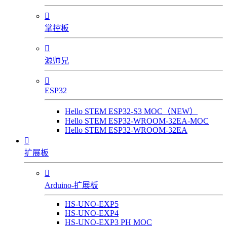

掌控板

源师兄

ESP32
Hello STEM ESP32-S3 MOC（NEW）
Hello STEM ESP32-WROOM-32EA-MOC
Hello STEM ESP32-WROOM-32EA

扩展板

Arduino-扩展板
HS-UNO-EXP5
HS-UNO-EXP4
HS-UNO-EXP3 PH MOC