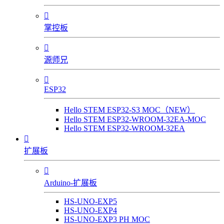

掌控板

源师兄

ESP32
Hello STEM ESP32-S3 MOC（NEW）
Hello STEM ESP32-WROOM-32EA-MOC
Hello STEM ESP32-WROOM-32EA

扩展板

Arduino-扩展板
HS-UNO-EXP5
HS-UNO-EXP4
HS-UNO-EXP3 PH MOC