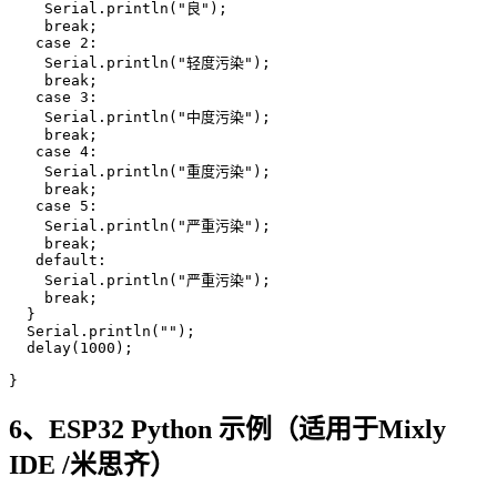
    Serial.println("良");

    break;

   case 2:

    Serial.println("轻度污染");

    break;

   case 3:

    Serial.println("中度污染");

    break;

   case 4:

    Serial.println("重度污染");

    break;

   case 5:

    Serial.println("严重污染");

    break;

   default:

    Serial.println("严重污染");

    break;

  }

  Serial.println("");

  delay(1000);

}
6、ESP32 Python 示例（适用于Mixly
IDE /米思齐）