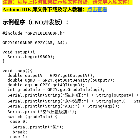
注意：程序上传时如果提示库文件报错，请先导入库文件！
Arduino IDE 库文件下载及导入教程：
点击查看
示例程序（UNO开发板）：
#include "GP2Y1010AU0F.h"

GP2Y1010AU0F GP2Y(A5, A4);

void setup(){

  Serial.begin(9600);

}

void loop(){

  double outputV = GP2Y.getOutputV();

  double ugm3 = GP2Y.getDustDensity(outputV);

  double aqi = GP2Y.getAQI(ugm3);

  int gradeInfo = GP2Y.getGradeInfo(aqi);

  Serial.println(String("输出电压:") + String(outputV) + 
  Serial.println(String("灰尘浓度:") + String(ugm3) + Str
  Serial.println(String("AQI:") + String(aqi));

  Serial.print("空气质量级别:");

  switch (gradeInfo) {

   case 0:

    Serial.println("优");

    break;

   case 1:
