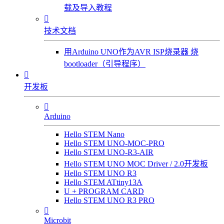
载及导入教程

技术文档
用Arduino UNO作为AVR ISP烧录器 烧
bootloader（引导程序）

开发板

Arduino
Hello STEM Nano
Hello STEM UNO-MOC-PRO
Hello STEM UNO-R3-AIR
Hello STEM UNO MOC Driver / 2.0开发板
Hello STEM UNO R3
Hello STEM ATtiny13A
U + PROGRAM CARD
Hello STEM UNO R3 PRO

Microbit