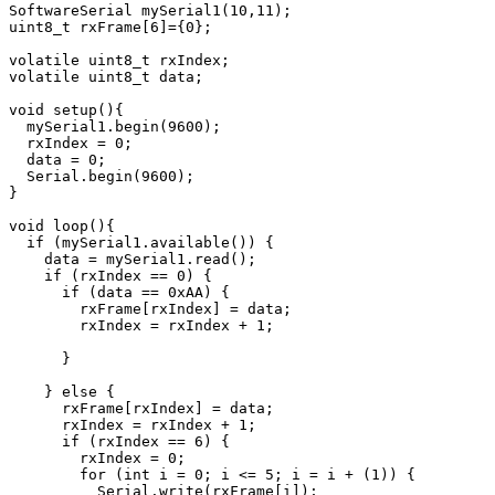
SoftwareSerial mySerial1(10,11);

uint8_t rxFrame[6]={0};

volatile uint8_t rxIndex;

volatile uint8_t data;

void setup(){

  mySerial1.begin(9600);

  rxIndex = 0;

  data = 0;

  Serial.begin(9600);

}

void loop(){

  if (mySerial1.available()) {

    data = mySerial1.read();

    if (rxIndex == 0) {

      if (data == 0xAA) {

        rxFrame[rxIndex] = data;

        rxIndex = rxIndex + 1;

      }

    } else {

      rxFrame[rxIndex] = data;

      rxIndex = rxIndex + 1;

      if (rxIndex == 6) {

        rxIndex = 0;

        for (int i = 0; i <= 5; i = i + (1)) {

          Serial.write(rxFrame[i]);
