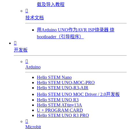
载及导入教程

技术文档
用Arduino UNO作为AVR ISP烧录器 烧
bootloader（引导程序）

开发板

Arduino
Hello STEM Nano
Hello STEM UNO-MOC-PRO
Hello STEM UNO-R3-AIR
Hello STEM UNO MOC Driver / 2.0开发板
Hello STEM UNO R3
Hello STEM ATtiny13A
U + PROGRAM CARD
Hello STEM UNO R3 PRO

Microbit