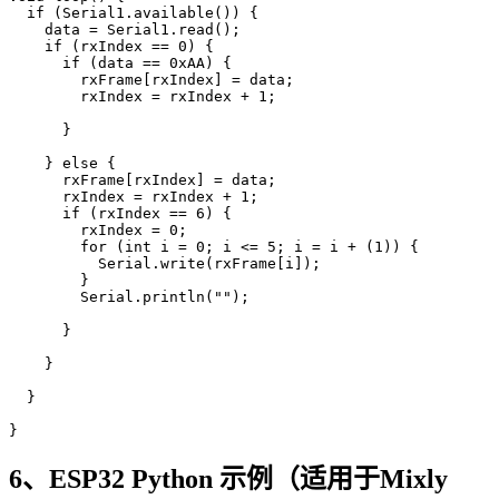
  if (Serial1.available()) {

    data = Serial1.read();

    if (rxIndex == 0) {

      if (data == 0xAA) {

        rxFrame[rxIndex] = data;

        rxIndex = rxIndex + 1;

      }

    } else {

      rxFrame[rxIndex] = data;

      rxIndex = rxIndex + 1;

      if (rxIndex == 6) {

        rxIndex = 0;

        for (int i = 0; i <= 5; i = i + (1)) {

          Serial.write(rxFrame[i]);

        }

        Serial.println("");

      }

    }

  }

}
6、ESP32 Python 示例（适用于Mixly