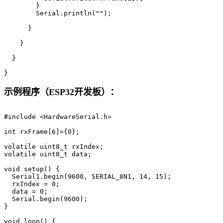
        }

        Serial.println("");

      }

    }

  }

}
示例程序（ESP32开发板）：
#include <HardwareSerial.h>

int rxFrame[6]={0};

volatile uint8_t rxIndex;

volatile uint8_t data;

void setup() {

  Serial1.begin(9600, SERIAL_8N1, 14, 15);

  rxIndex = 0;

  data = 0;

  Serial.begin(9600);

}

void loop() {
