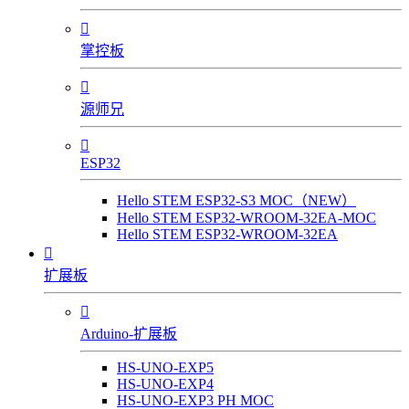

掌控板

源师兄

ESP32
Hello STEM ESP32-S3 MOC（NEW）
Hello STEM ESP32-WROOM-32EA-MOC
Hello STEM ESP32-WROOM-32EA

扩展板

Arduino-扩展板
HS-UNO-EXP5
HS-UNO-EXP4
HS-UNO-EXP3 PH MOC