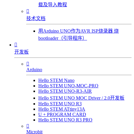
载及导入教程

技术文档
用Arduino UNO作为AVR ISP烧录器 烧
bootloader（引导程序）

开发板

Arduino
Hello STEM Nano
Hello STEM UNO-MOC-PRO
Hello STEM UNO-R3-AIR
Hello STEM UNO MOC Driver / 2.0开发板
Hello STEM UNO R3
Hello STEM ATtiny13A
U + PROGRAM CARD
Hello STEM UNO R3 PRO

Microbit