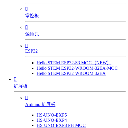

掌控板

源师兄

ESP32
Hello STEM ESP32-S3 MOC（NEW）
Hello STEM ESP32-WROOM-32EA-MOC
Hello STEM ESP32-WROOM-32EA

扩展板

Arduino-扩展板
HS-UNO-EXP5
HS-UNO-EXP4
HS-UNO-EXP3 PH MOC