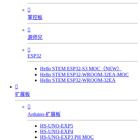

掌控板

源师兄

ESP32
Hello STEM ESP32-S3 MOC（NEW）
Hello STEM ESP32-WROOM-32EA-MOC
Hello STEM ESP32-WROOM-32EA

扩展板

Arduino-扩展板
HS-UNO-EXP5
HS-UNO-EXP4
HS-UNO-EXP3 PH MOC