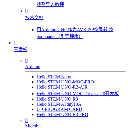
载及导入教程

技术文档
用Arduino UNO作为AVR ISP烧录器 烧
bootloader（引导程序）

开发板

Arduino
Hello STEM Nano
Hello STEM UNO-MOC-PRO
Hello STEM UNO-R3-AIR
Hello STEM UNO MOC Driver / 2.0开发板
Hello STEM UNO R3
Hello STEM ATtiny13A
U + PROGRAM CARD
Hello STEM UNO R3 PRO

Microbit