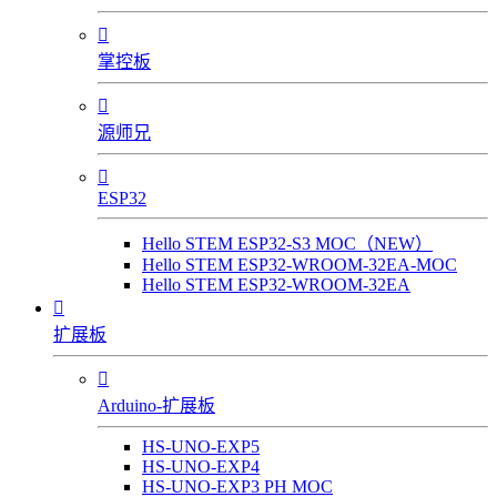

掌控板

源师兄

ESP32
Hello STEM ESP32-S3 MOC（NEW）
Hello STEM ESP32-WROOM-32EA-MOC
Hello STEM ESP32-WROOM-32EA

扩展板

Arduino-扩展板
HS-UNO-EXP5
HS-UNO-EXP4
HS-UNO-EXP3 PH MOC