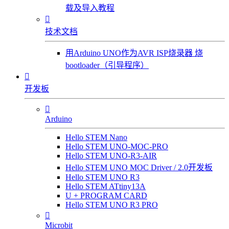
载及导入教程

技术文档
用Arduino UNO作为AVR ISP烧录器 烧
bootloader（引导程序）

开发板

Arduino
Hello STEM Nano
Hello STEM UNO-MOC-PRO
Hello STEM UNO-R3-AIR
Hello STEM UNO MOC Driver / 2.0开发板
Hello STEM UNO R3
Hello STEM ATtiny13A
U + PROGRAM CARD
Hello STEM UNO R3 PRO

Microbit