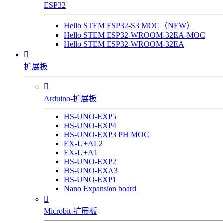
ESP32
Hello STEM ESP32-S3 MOC（NEW）
Hello STEM ESP32-WROOM-32EA-MOC
Hello STEM ESP32-WROOM-32EA

扩展板

Arduino-扩展板
HS-UNO-EXP5
HS-UNO-EXP4
HS-UNO-EXP3 PH MOC
EX-U+AL2
EX-U+A1
HS-UNO-EXP2
HS-UNO-EXA3
HS-UNO-EXP1
Nano Expansion board

Microbit-扩展板