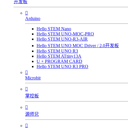
开发板

Arduino
Hello STEM Nano
Hello STEM UNO-MOC-PRO
Hello STEM UNO-R3-AIR
Hello STEM UNO MOC Driver / 2.0开发板
Hello STEM UNO R3
Hello STEM ATtiny13A
U + PROGRAM CARD
Hello STEM UNO R3 PRO

Microbit

掌控板

源师兄
