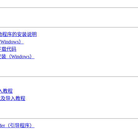
OS驱动程序的安装说明
indows）
B下载代码
装（Windows）
导入教程
件下载及导入教程
oader（引导程序）