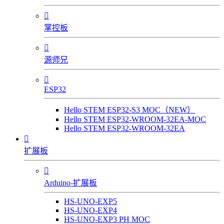

掌控板

源师兄

ESP32
Hello STEM ESP32-S3 MOC（NEW）
Hello STEM ESP32-WROOM-32EA-MOC
Hello STEM ESP32-WROOM-32EA

扩展板

Arduino-扩展板
HS-UNO-EXP5
HS-UNO-EXP4
HS-UNO-EXP3 PH MOC