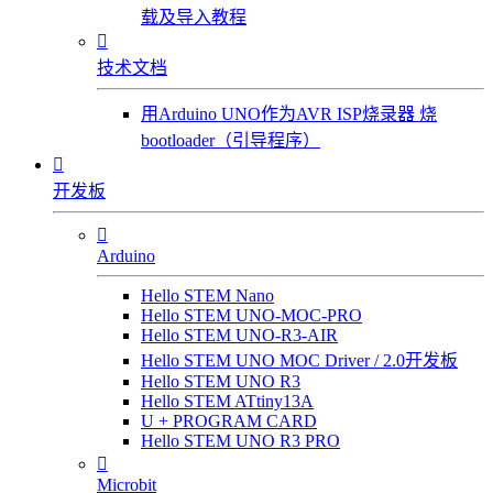
载及导入教程

技术文档
用Arduino UNO作为AVR ISP烧录器 烧
bootloader（引导程序）

开发板

Arduino
Hello STEM Nano
Hello STEM UNO-MOC-PRO
Hello STEM UNO-R3-AIR
Hello STEM UNO MOC Driver / 2.0开发板
Hello STEM UNO R3
Hello STEM ATtiny13A
U + PROGRAM CARD
Hello STEM UNO R3 PRO

Microbit