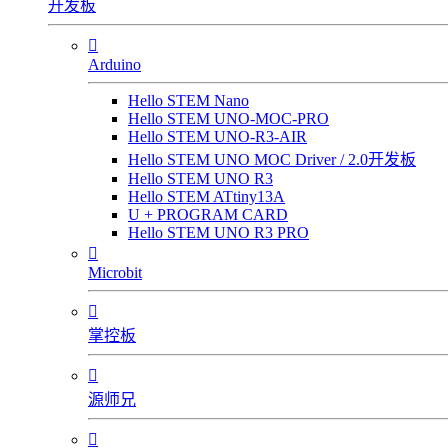
开发板

Arduino
Hello STEM Nano
Hello STEM UNO-MOC-PRO
Hello STEM UNO-R3-AIR
Hello STEM UNO MOC Driver / 2.0开发板
Hello STEM UNO R3
Hello STEM ATtiny13A
U + PROGRAM CARD
Hello STEM UNO R3 PRO

Microbit

掌控板

源师兄
