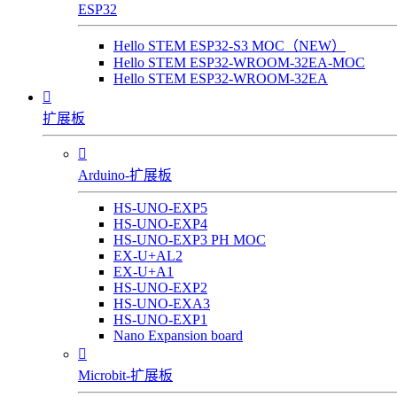
ESP32
Hello STEM ESP32-S3 MOC（NEW）
Hello STEM ESP32-WROOM-32EA-MOC
Hello STEM ESP32-WROOM-32EA

扩展板

Arduino-扩展板
HS-UNO-EXP5
HS-UNO-EXP4
HS-UNO-EXP3 PH MOC
EX-U+AL2
EX-U+A1
HS-UNO-EXP2
HS-UNO-EXA3
HS-UNO-EXP1
Nano Expansion board

Microbit-扩展板