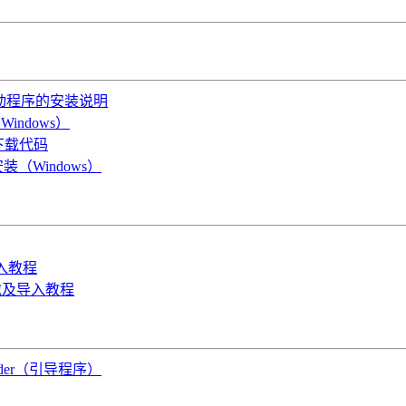
OS驱动程序的安装说明
indows）
B下载代码
装（Windows）
导入教程
件下载及导入教程
oader（引导程序）