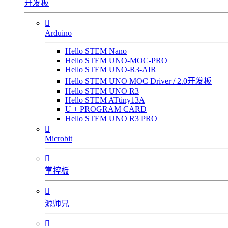
开发板

Arduino
Hello STEM Nano
Hello STEM UNO-MOC-PRO
Hello STEM UNO-R3-AIR
Hello STEM UNO MOC Driver / 2.0开发板
Hello STEM UNO R3
Hello STEM ATtiny13A
U + PROGRAM CARD
Hello STEM UNO R3 PRO

Microbit

掌控板

源师兄
