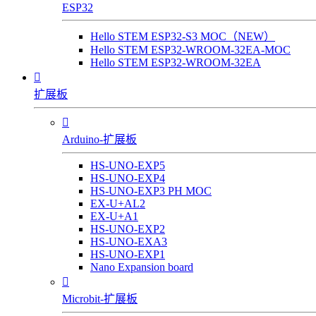
ESP32
Hello STEM ESP32-S3 MOC（NEW）
Hello STEM ESP32-WROOM-32EA-MOC
Hello STEM ESP32-WROOM-32EA

扩展板

Arduino-扩展板
HS-UNO-EXP5
HS-UNO-EXP4
HS-UNO-EXP3 PH MOC
EX-U+AL2
EX-U+A1
HS-UNO-EXP2
HS-UNO-EXA3
HS-UNO-EXP1
Nano Expansion board

Microbit-扩展板