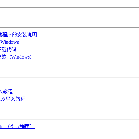
OS驱动程序的安装说明
indows）
B下载代码
装（Windows）
导入教程
件下载及导入教程
oader（引导程序）