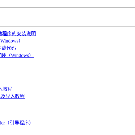
OS驱动程序的安装说明
indows）
B下载代码
装（Windows）
导入教程
件下载及导入教程
oader（引导程序）