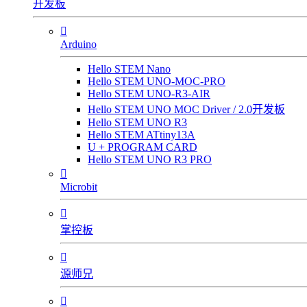
开发板

Arduino
Hello STEM Nano
Hello STEM UNO-MOC-PRO
Hello STEM UNO-R3-AIR
Hello STEM UNO MOC Driver / 2.0开发板
Hello STEM UNO R3
Hello STEM ATtiny13A
U + PROGRAM CARD
Hello STEM UNO R3 PRO

Microbit

掌控板

源师兄
