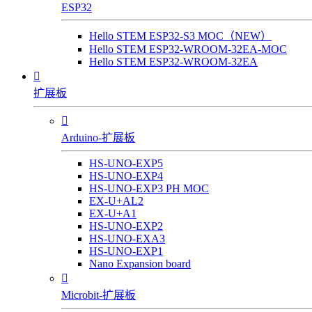
ESP32
Hello STEM ESP32-S3 MOC（NEW）
Hello STEM ESP32-WROOM-32EA-MOC
Hello STEM ESP32-WROOM-32EA

扩展板

Arduino-扩展板
HS-UNO-EXP5
HS-UNO-EXP4
HS-UNO-EXP3 PH MOC
EX-U+AL2
EX-U+A1
HS-UNO-EXP2
HS-UNO-EXA3
HS-UNO-EXP1
Nano Expansion board

Microbit-扩展板