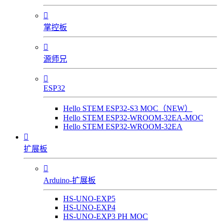

掌控板

源师兄

ESP32
Hello STEM ESP32-S3 MOC（NEW）
Hello STEM ESP32-WROOM-32EA-MOC
Hello STEM ESP32-WROOM-32EA

扩展板

Arduino-扩展板
HS-UNO-EXP5
HS-UNO-EXP4
HS-UNO-EXP3 PH MOC