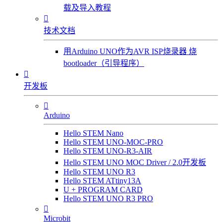
载及导入教程

技术文档
用Arduino UNO作为AVR ISP烧录器 烧
bootloader（引导程序）

开发板

Arduino
Hello STEM Nano
Hello STEM UNO-MOC-PRO
Hello STEM UNO-R3-AIR
Hello STEM UNO MOC Driver / 2.0开发板
Hello STEM UNO R3
Hello STEM ATtiny13A
U + PROGRAM CARD
Hello STEM UNO R3 PRO

Microbit