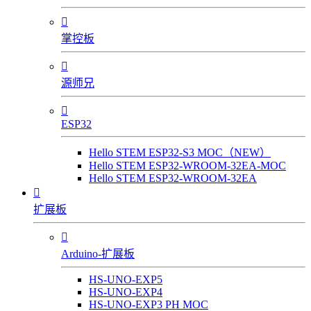

掌控板

源师兄

ESP32
Hello STEM ESP32-S3 MOC（NEW）
Hello STEM ESP32-WROOM-32EA-MOC
Hello STEM ESP32-WROOM-32EA

扩展板

Arduino-扩展板
HS-UNO-EXP5
HS-UNO-EXP4
HS-UNO-EXP3 PH MOC