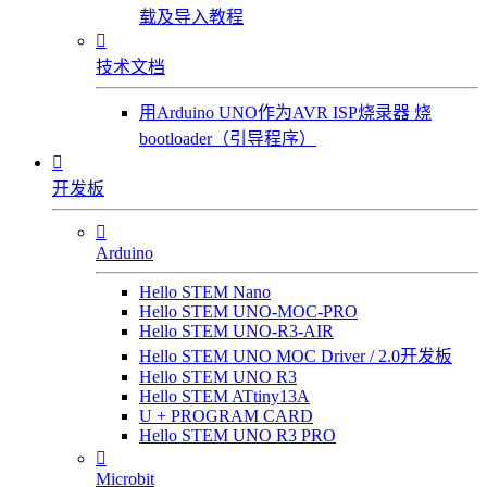
载及导入教程

技术文档
用Arduino UNO作为AVR ISP烧录器 烧
bootloader（引导程序）

开发板

Arduino
Hello STEM Nano
Hello STEM UNO-MOC-PRO
Hello STEM UNO-R3-AIR
Hello STEM UNO MOC Driver / 2.0开发板
Hello STEM UNO R3
Hello STEM ATtiny13A
U + PROGRAM CARD
Hello STEM UNO R3 PRO

Microbit